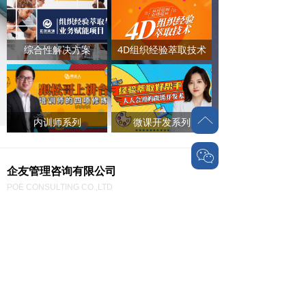
综合性解决方案
4D组织经验萃取技术
ꂁ
内训师系列
微课开发系列
ꀤ
企友管理咨询有限公司
POE CONSULTING CO.,LTD
电话：0592-5161911
邮箱：public@chinapoe.cn
地址：
福建厦门湖里区海西金融广场B栋
关联企业：倍肯教育