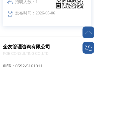
ꁘ
招聘人数：1
ꀵ
发布时间：2026-05-06
ꂁ
企友管理咨询有限公司
ꀤ
POE CONSULTING CO.,LTD
电话：0592-5161911
邮箱：public@chinapoe.cn
地址：
福建厦门湖里区海西金融广场B栋
关联企业：倍肯教育